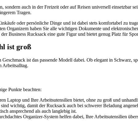
, sondern auch in der Freizeit oder auf Reisen universell einsetzbar s
längerem Tragen.
inkäufe oder persönliche Dinge und ist dabei stets komfortabel zu trag
ten Organizern haben Sie alle wichtigen Dokumente und elektronischen 
der Business Rucksack eine gute Figur und bietet genug Platz für Spo
l ist groß
n Geschmack ist das passende Modell dabei. Ob elegant in Schwarz, spo
 Arbeitsalltag.
inige Punkte beachten:
en Laptop und Ihre Arbeitsutensilien bietet, ohne zu groß und unhandli
 sind wichtig, damit der Rucksack auch bei schwerer Beladung angeneh
sch ansprechend als auch langlebig ist.
chdachtes Organizer-System helfen dabei, Ihre Arbeitsutensilien übersi