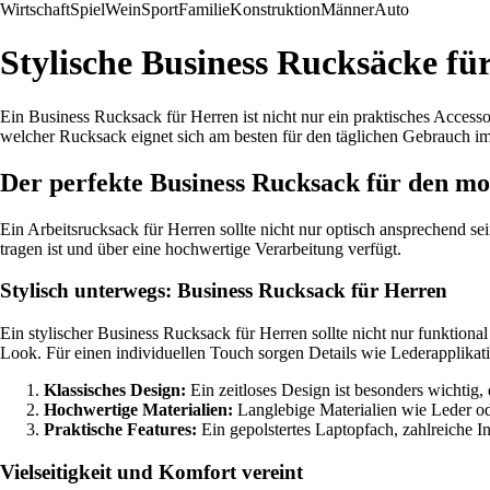
Wirtschaft
Spiel
Wein
Sport
Familie
Konstruktion
Männer
Auto
Stylische Business Rucksäcke fü
Ein Business Rucksack für Herren ist nicht nur ein praktisches Accesso
welcher Rucksack eignet sich am besten für den täglichen Gebrauch im 
Der perfekte Business Rucksack für den 
Ein Arbeitsrucksack für Herren sollte nicht nur optisch ansprechend 
tragen ist und über eine hochwertige Verarbeitung verfügt.
Stylisch unterwegs: Business Rucksack für Herren
Ein stylischer Business Rucksack für Herren sollte nicht nur funktio
Look. Für einen individuellen Touch sorgen Details wie Lederapplikat
Klassisches Design:
Ein zeitloses Design ist besonders wichtig
Hochwertige Materialien:
Langlebige Materialien wie Leder od
Praktische Features:
Ein gepolstertes Laptopfach, zahlreiche 
Vielseitigkeit und Komfort vereint