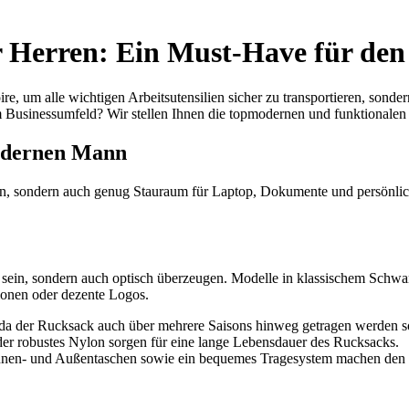
r Herren: Ein Must-Have für den 
ire, um alle wichtigen Arbeitsutensilien sicher zu transportieren, sond
Businessumfeld? Wir stellen Ihnen die topmodernen und funktionalen Mo
modernen Mann
sein, sondern auch genug Stauraum für Laptop, Dokumente und persönli
nal sein, sondern auch optisch überzeugen. Modelle in klassischem Sch
ionen oder dezente Logos.
, da der Rucksack auch über mehrere Saisons hinweg getragen werden so
er robustes Nylon sorgen für eine lange Lebensdauer des Rucksacks.
Innen- und Außentaschen sowie ein bequemes Tragesystem machen den B