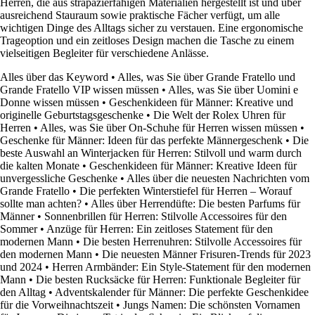
Herren, die aus strapazierfähigen Materialien hergestellt ist und über
ausreichend Stauraum sowie praktische Fächer verfügt, um alle
wichtigen Dinge des Alltags sicher zu verstauen. Eine ergonomische
Trageoption und ein zeitloses Design machen die Tasche zu einem
vielseitigen Begleiter für verschiedene Anlässe.
Alles über das Keyword
•
Alles, was Sie über Grande Fratello und
Grande Fratello VIP wissen müssen
•
Alles, was Sie über Uomini e
Donne wissen müssen
•
Geschenkideen für Männer: Kreative und
originelle Geburtstagsgeschenke
•
Die Welt der Rolex Uhren für
Herren
•
Alles, was Sie über On-Schuhe für Herren wissen müssen
•
Geschenke für Männer: Ideen für das perfekte Männergeschenk
•
Die
beste Auswahl an Winterjacken für Herren: Stilvoll und warm durch
die kalten Monate
•
Geschenkideen für Männer: Kreative Ideen für
unvergessliche Geschenke
•
Alles über die neuesten Nachrichten vom
Grande Fratello
•
Die perfekten Winterstiefel für Herren – Worauf
sollte man achten?
•
Alles über Herrendüfte: Die besten Parfums für
Männer
•
Sonnenbrillen für Herren: Stilvolle Accessoires für den
Sommer
•
Anzüge für Herren: Ein zeitloses Statement für den
modernen Mann
•
Die besten Herrenuhren: Stilvolle Accessoires für
den modernen Mann
•
Die neuesten Männer Frisuren-Trends für 2023
und 2024
•
Herren Armbänder: Ein Style-Statement für den modernen
Mann
•
Die besten Rucksäcke für Herren: Funktionale Begleiter für
den Alltag
•
Adventskalender für Männer: Die perfekte Geschenkidee
für die Vorweihnachtszeit
•
Jungs Namen: Die schönsten Vornamen