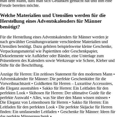
man dem Mann, dass man sich Gedanken gemacht hat und ihm eine
Freude bereiten möchte.
Welche Materialien und Utensilien werden für die
Herstellung eines Adventskalenders für Männer
benötigt?
Für die Herstellung eines Adventskalenders für Männer werden je
nach gewählter Gestaltungsvariante verschiedene Materialien und
Utensilien benötigt. Dazu gehören beispielsweise kleine Geschenke,
Verpackungsmaterial wie Papiertüten oder Geschenkpapier,
Dekoelemente wie Aufkleber oder Bänder, eine Unterlage zum
Präsentieren des Kalenders sowie Werkzeuge wie Schere, Kleber und
Stifte für die Beschriftung.
Anzüge für Herren: Ein zeitloses Statement für den modernen Mann
•
Adventskalender für Männer: Die perfekte Geschenkidee für die
Vorweihnachtszeit
•
Goldketten für Herren – Luxuriöse Accessoires,
die Eleganz ausstrahlen
•
Sakko für Herren: Ein Leitfaden für den
perfekten Look
•
Skihosen für Herren: Der ultimative Guide für die
perfekte Auswahl
•
Alles, was Sie über den Mann wissen müssen
•
Die Eleganz von Leinenhosen für Herren
•
Sakko für Herren: Ein
Leitfaden für den perfekten Look
•
Die perfekte Skijacke für Herren
finden: Ein umfassender Leitfaden
•
Geschenke für Männer: Ideen für
das perfekte Männergeschenk
•